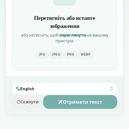
Перетягніть або вставте
зображення
або натисніть, щоб
переглянути
на вашому
пристрої
JPG
JPEG
PNG
WEBP
English
Отримати текст
Скинути