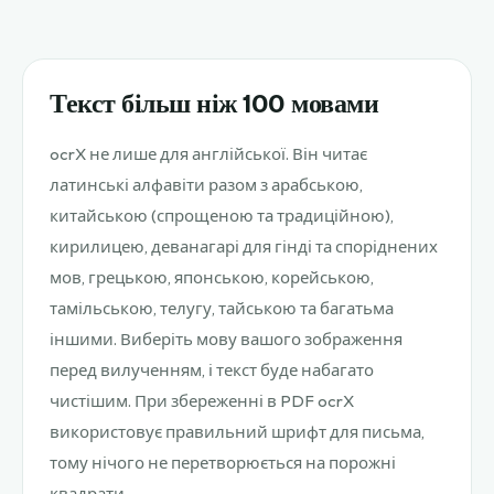
Текст більш ніж 100 мовами
ocrX не лише для англійської. Він читає
латинські алфавіти разом з арабською,
китайською (спрощеною та традиційною),
кирилицею, деванагарі для гінді та споріднених
мов, грецькою, японською, корейською,
тамільською, телугу, тайською та багатьма
іншими. Виберіть мову вашого зображення
перед вилученням, і текст буде набагато
чистішим. При збереженні в PDF ocrX
використовує правильний шрифт для письма,
тому нічого не перетворюється на порожні
квадрати.