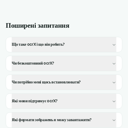
Поширені запитання
Що таке ocrX і що він робить?
Чи безкоштовний ocrX?
Чи потрібно мені щось встановлювати?
Які мови підтримує ocrX?
Які формати зображень я можу завантажити?