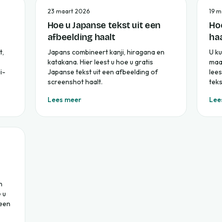
23 maart 2026
19 m
Hoe u Japanse tekst uit een
Hoe
afbeelding haalt
haa
t,
Japans combineert kanji, hiragana en
U k
katakana. Hier leest u hoe u gratis
maar
i-
Japanse tekst uit een afbeelding of
lees
screenshot haalt.
teks
Lees meer
Lee
n
 u
 een