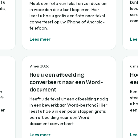
t u
kunt
Maak een foto van tekst en zet deze om
tis,
lees
in woorden die u kunt kopiëren. Hier
scr
leest u hoe u gratis een foto naar tekst
comp
converteert op uw iPhone of Android-
telefoon.
Lees meer
Lee
9 mei 2026
6 me
Hoe u een afbeelding
Ho
converteert naar een Word-
ee
document
en
Een
ft
stee
Heeft u de tekst uit een afbeelding nodig
u ho
in een bewerkbaar Word-bestand? Hier
eer
een
leest u hoe u in een paar stappen gratis
een afbeelding naar een Word-
document converteert.
Lees meer
Lee