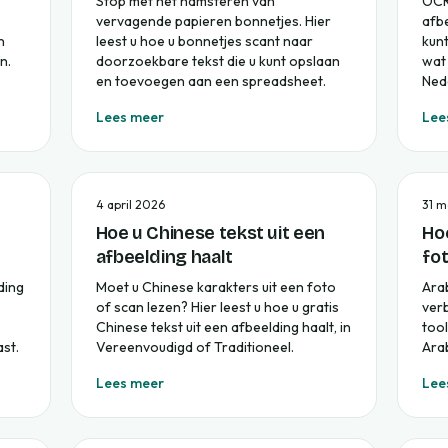
Stop met het hamsteren van
OCR
vervagende papieren bonnetjes. Hier
afbe
n
leest u hoe u bonnetjes scant naar
kun
n.
doorzoekbare tekst die u kunt opslaan
wat
en toevoegen aan een spreadsheet.
Ned
Lees meer
Lee
4 april 2026
31 m
Hoe u Chinese tekst uit een
Hoe
afbeelding haalt
fot
ding
Moet u Chinese karakters uit een foto
Arab
of scan lezen? Hier leest u hoe u gratis
verb
Chinese tekst uit een afbeelding haalt, in
tool
st.
Vereenvoudigd of Traditioneel.
Arab
Lees meer
Lee