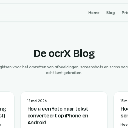
Home
Blog
Pri
De ocrX Blog
gidsen voor het omzetten van afbeeldingen, screenshots en scans naar
echt kunt gebruiken.
18 mei 2026
15 m
ing
Hoe u een foto naar tekst
Hoe
st)
converteert op iPhone en
sc
Android
n
Hee