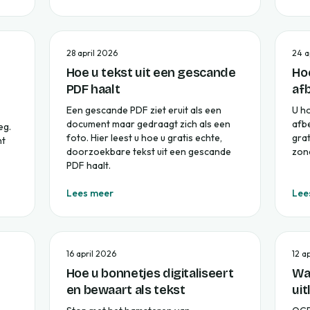
28 april 2026
24 a
Hoe u tekst uit een gescande
Hoe
PDF haalt
af
Een gescande PDF ziet eruit als een
U ho
document maar gedraagt zich als een
afbe
eg.
foto. Hier leest u hoe u gratis echte,
grat
nt
doorzoekbare tekst uit een gescande
zond
PDF haalt.
Lees meer
Lee
16 april 2026
12 a
Hoe u bonnetjes digitaliseert
Wa
en bewaart als tekst
uit