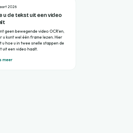
aart 2026
 u de tekst uit een video
lt
unt geen bewegende video OCR'en,
 u kunt wel één frame lezen. Hier
t u hoe u in twee snelle stappen de
t uit een video haalt.
s meer