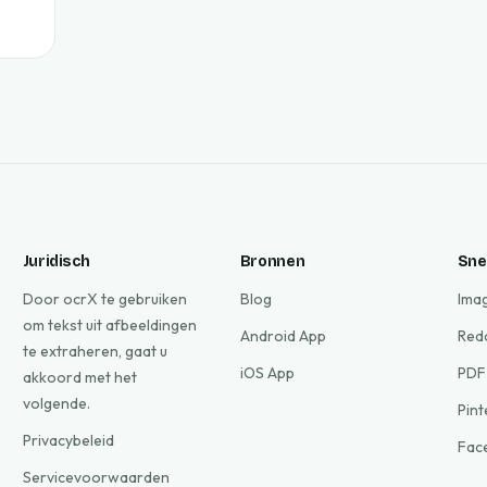
Juridisch
Bronnen
Snel
Door ocrX te gebruiken
Blog
Ima
om tekst uit afbeeldingen
Android App
Red
te extraheren, gaat u
iOS App
PDF
akkoord met het
volgende.
Pin
Privacybeleid
Fac
Servicevoorwaarden