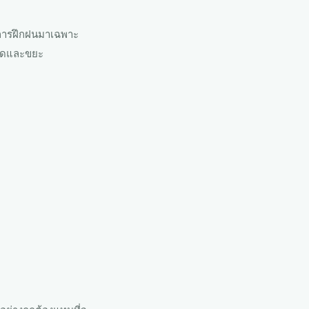
บการฝึกฝนมาเฉพาะ
อาดและขยะ