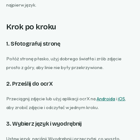
najpierw język.
Krok po kroku
1. Sfotografuj stronę
Połóż stronę płasko, użyj dobrego światła i zrób zdjęcie
prosto z góry, aby linie nie były przekrzywione.
2. Prześlij do ocrX
Przeciągnij zdjęcie lub użyj aplikacji ocrX na
Androida
i
iOS
,
aby zrobić zdjęcie i odczytać w jednym kroku.
3. Wybierz język i wyodrębnij
Ustaw język, naciśnij Wyodrębnij i przeczytaj, co wyszło.