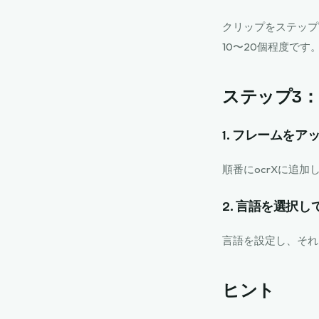
クリップをステップ
10〜20個程度です
ステップ3：
1. フレームをア
順番にocrXに追加
2. 言語を選択し
言語を設定し、それ
ヒント