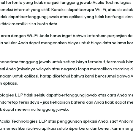
l tertentu yang tidak menjadi tanggung jawab Aculix Technologies LL
neksi internet yang aktif. Koneksi dapat berupa Wi-Fi, atau disediak
tidak dapat bertanggung jawab atas aplikasi yang tidak berfungsi den
 tidak memiliki sisa kuota data.
r area dengan Wi-Fi, Anda harus ingat bahwa ketentuan perjanjian d
ia seluler Anda dapat mengenakan biaya untuk biaya data selama kon
nerima tanggung jawab untuk setiap biaya tersebut, termasuk biay
 asal Anda (misalnya wilayah atau negara) tanpa mematikan roaming 
akan untuk aplikasi, harap diketahui bahwa kami berasumsi bahwa A
aplikasi.
logies LLP tidak selalu dapat bertanggung jawab atas cara Anda me
a tetap terisi daya - jika kehabisan baterai dan Anda tidak dapat
dak dapat menerima tanggung jawab.
lix Technologies LLP atas penggunaan aplikasi Anda, saat Anda me
 memastikan bahwa aplikasi selalu diperbarui dan benar, kami meng