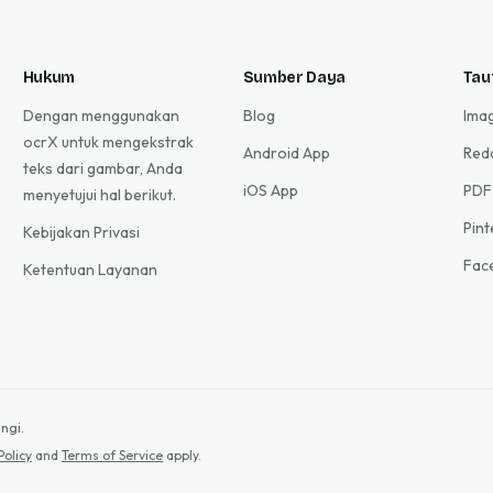
Hukum
Sumber Daya
Tau
Dengan menggunakan
Blog
Ima
ocrX untuk mengekstrak
Android App
Red
teks dari gambar, Anda
iOS App
PDF
menyetujui hal berikut.
Pin
Kebijakan Privasi
Fac
Ketentuan Layanan
ngi.
Policy
and
Terms of Service
apply.