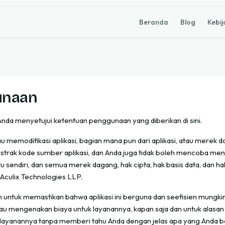
Beranda
Blog
Kebij
unaan
da menyetujui ketentuan penggunaan yang diberikan di sini.
tau memodifikasi aplikasi, bagian mana pun dari aplikasi, atau mere
strak kode sumber aplikasi, dan Anda juga tidak boleh mencoba mene
tu sendiri, dan semua merek dagang, hak cipta, hak basis data, dan ha
 Aculix Technologies LLP.
untuk memastikan bahwa aplikasi ini berguna dan seefisien mungkin.
au mengenakan biaya untuk layanannya, kapan saja dan untuk alasan 
 layanannya tanpa memberi tahu Anda dengan jelas apa yang Anda b