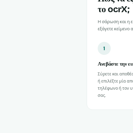
το ocrX;
Η σάρωση και η ε
εξάγετε κείμενο 
1
Ανεβάστε την ει
Σύρετε και αποθέσ
ή επιλέξτε μία απ
τηλέφωνο ή τον 
σας.