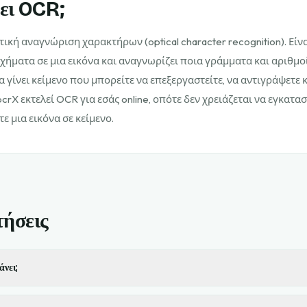
νει OCR;
ική αναγνώριση χαρακτήρων (optical character recognition). Είν
σχήματα σε μια εικόνα και αναγνωρίζει ποια γράμματα και αριθμοί
α γίνει κείμενο που μπορείτε να επεξεργαστείτε, να αντιγράψετε κ
ocrX εκτελεί OCR για εσάς online, οπότε δεν χρειάζεται να εγκατα
ε μια εικόνα σε κείμενο.
ήσεις
άνει;