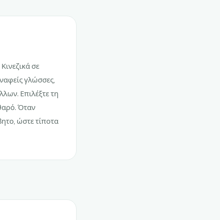
 Κινεζικά σε
υναφείς γλώσσες,
λλων. Επιλέξτε τη
θαρό. Όταν
ητο, ώστε τίποτα