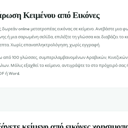
άρωση Κειμένου από Εικόνες
ας δωρεάν online μετατροπέας εικόνας σε κείμενο. Ανεβάστε μια 
ης ή μια σαρωμένη σελίδα, επιλέξτε τη γλώσσα και διαβάζει το κ
λεπτα. Χωρίς επαναπληκτρολόγηση, χωρίς εγγραφή.
ω από 100 γλώσσες, συμπεριλαμβανομένων Αραβικών, Κινεζικών, 
λων. Μόλις εξαχθεί το κείμενο, αντιγράψτε το στο πρόχειρό σας 
DF ή Word.
άγετε κείμενο από εικόνες χρησιμοπ