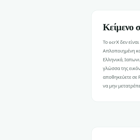
Κείμενο 
Το ocrX δεν είναι
Απλοποιημένη κα
Ελληνικά, Ιαπωνι
γλώσσα της εικόν
αποθηκεύετε σε 
να μην μετατρέπε