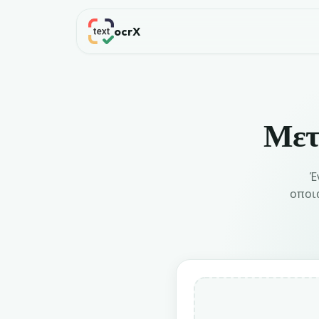
ocrX
Μετ
Έ
οποι