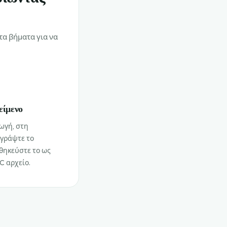
τα βήματα για να
είμενο
ωγή, στη
ιγράψτε το
θηκεύστε το ως
C αρχείο.