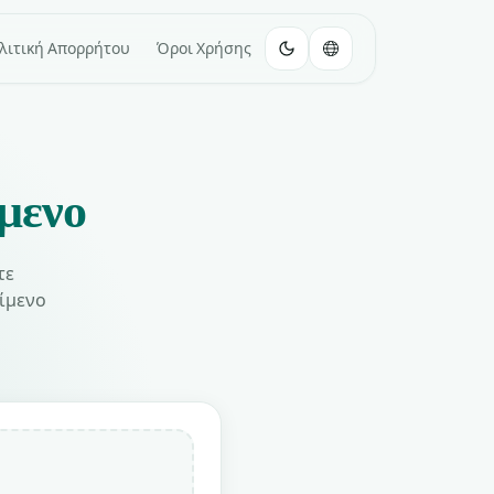
λιτική Απορρήτου
Όροι Χρήσης
μενο
τε
ίμενο