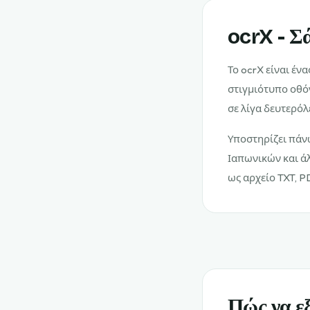
ocrX - Σ
Το ocrX είναι έν
στιγμιότυπο οθόν
σε λίγα δευτερό
Υποστηρίζει πάν
Ιαπωνικών και άλ
ως αρχείο TXT, P
Πώς να εξ