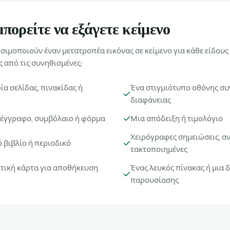
πορείτε να εξάγετε κείμενο
ιμοποιούν έναν μετατροπέα εικόνας σε κείμενο για κάθε είδους
ς από τις συνηθισμένες:
α σελίδας, πινακίδας ή
Ένα στιγμιότυπο οθόνης συ
διαφάνειας
έγγραφο, συμβόλαιο ή φόρμα
Μια απόδειξη ή τιμολόγιο
Χειρόγραφες σημειώσεις, αν
 βιβλίο ή περιοδικό
τακτοποιημένες
τική κάρτα για αποθήκευση
Ένας λευκός πίνακας ή μια 
παρουσίασης