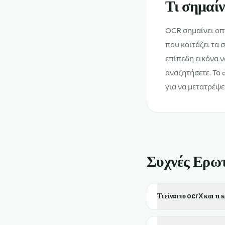
Τι σημαί
OCR σημαίνει οπτ
που κοιτάζει τα 
επίπεδη εικόνα ν
αναζητήσετε. Το 
για να μετατρέψετ
Συχνές Ερωτ
Τι είναι το ocrX και τι κ