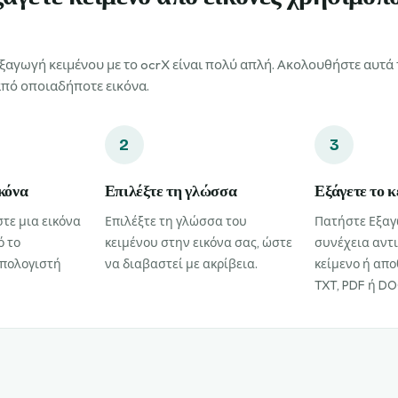
ξαγωγή κειμένου με το ocrX είναι πολύ απλή. Ακολουθήστε αυτά 
από οποιαδήποτε εικόνα.
2
3
κόνα
Επιλέξτε τη γλώσσα
Εξάγετε το κ
τε μια εικόνα
Επιλέξτε τη γλώσσα του
Πατήστε Εξαγ
ό το
κειμένου στην εικόνα σας, ώστε
συνέχεια αντ
υπολογιστή
να διαβαστεί με ακρίβεια.
κείμενο ή απο
TXT, PDF ή DO