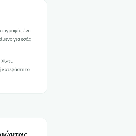
φωτογραφία, ένα
είμενο για εσάς
Χίντι,
ή κατεβάστε το
οιώντας