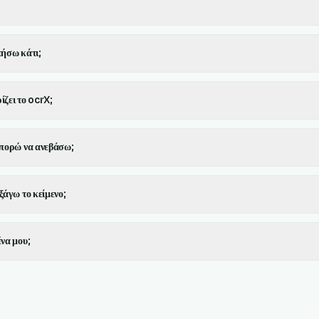
τήσω κάτι;
ίζει το ocrX;
μπορώ να ανεβάσω;
ξάγω το κείμενο;
να μου;