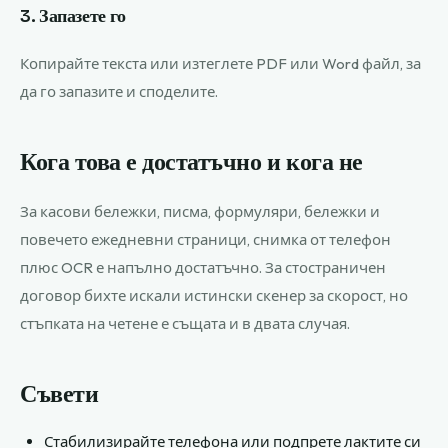
3. Запазете го
Копирайте текста или изтеглете PDF или Word файл, за
да го запазите и споделите.
Кога това е достатъчно и кога не
За касови бележки, писма, формуляри, бележки и
повечето ежедневни страници, снимка от телефон
плюс OCR е напълно достатъчно. За стостраничен
договор бихте искали истински скенер за скорост, но
стъпката на четене е същата и в двата случая.
Съвети
Стабилизирайте телефона или подпрете лактите си