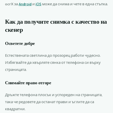
ocrX за
Android
и
iOS
може да снима и чете в една стъпка.
Как да получите снимка с качество на
скенер
Осветете добре
Естествената светлина до прозорец работи чудесно.
Избягвайте да хвърляте сянка от телефона си върху
страницата.
Снимайте право отгоре
Дръжте телефона плосък и успореден на страницата,
така че редовете да останат прави и ъглите да са
квадратни.