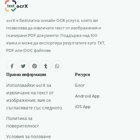
ocrX
ocrX е безплатна онлайн OCR услуга, която ви
позволява да извличате текст от изображения и
сканирани PDF документи. Поддържа над 100
езика и може да експортира резултатите като TXT,
PDF или DOC файлове.
Правна информация
Ресурси
Използвайки ocrX за
Блог
извличане на текст от
Android App
изображения, вие се
iOS App
съгласявате със следното.
Политика за
поверителност
Условия за ползване