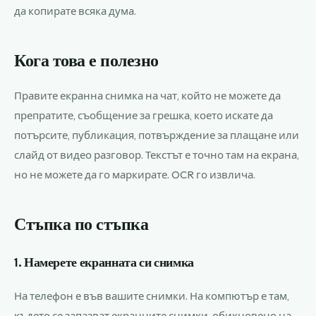
да копирате всяка дума.
Кога това е полезно
Правите екранна снимка на чат, който не можете да
препратите, съобщение за грешка, което искате да
потърсите, публикация, потвърждение за плащане или
слайд от видео разговор. Текстът е точно там на екрана,
но не можете да го маркирате. OCR го извлича.
Стъпка по стъпка
1. Намерете екранната си снимка
На телефон е във вашите снимки. На компютър е там,
където се запазват екранните снимки, обикновено на