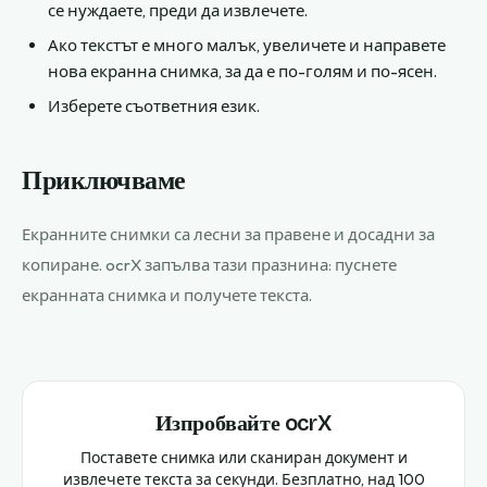
се нуждаете, преди да извлечете.
Ако текстът е много малък, увеличете и направете
нова екранна снимка, за да е по-голям и по-ясен.
Изберете съответния език.
Приключваме
Екранните снимки са лесни за правене и досадни за
копиране. ocrX запълва тази празнина: пуснете
екранната снимка и получете текста.
Изпробвайте ocrX
Поставете снимка или сканиран документ и
извлечете текста за секунди. Безплатно, над 100