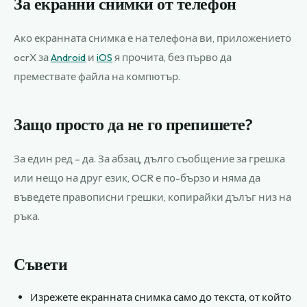
За екранни снимки от телефон
Ако екранната снимка е на телефона ви, приложението
ocrX за
Android
и
iOS
я прочита, без първо да
премествате файла на компютър.
Защо просто да не го препишете?
За един ред – да. За абзац, дълго съобщение за грешка
или нещо на друг език, OCR е по-бързо и няма да
въведете правописни грешки, копирайки дълъг низ на
ръка.
Съвети
Изрежете екранната снимка само до текста, от който