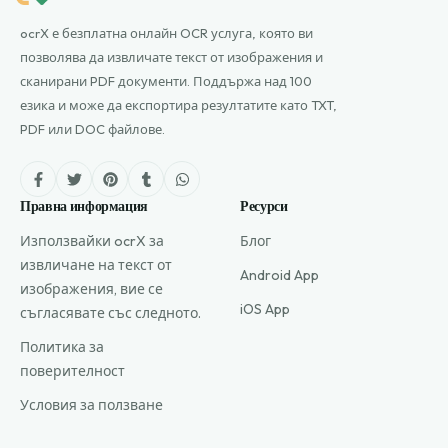
ocrX е безплатна онлайн OCR услуга, която ви
позволява да извличате текст от изображения и
сканирани PDF документи. Поддържа над 100
езика и може да експортира резултатите като TXT,
PDF или DOC файлове.
Правна информация
Ресурси
Използвайки ocrX за
Блог
извличане на текст от
Android App
изображения, вие се
iOS App
съгласявате със следното.
Политика за
поверителност
Условия за ползване