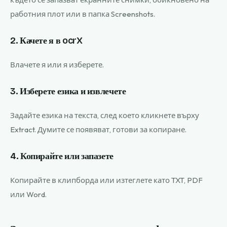
работния плот или в папка Screenshots.
2. Качете я в ocrX
Влачете я или я изберете.
3. Изберете езика и извлечете
Задайте езика на текста, след което кликнете върху
Extract. Думите се появяват, готови за копиране.
4. Копирайте или запазете
Копирайте в клипборда или изтеглете като TXT, PDF
или Word.