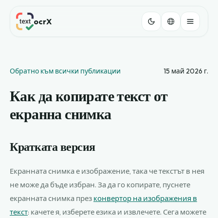
ocrX
Обратно към всички публикации
15 май 2026 г.
Как да копирате текст от
екранна снимка
Кратката версия
Екранната снимка е изображение, така че текстът в нея
не може да бъде избран. За да го копирате, пуснете
екранната снимка през
конвертор на изображения в
текст
: качете я, изберете езика и извлечете. Сега можете