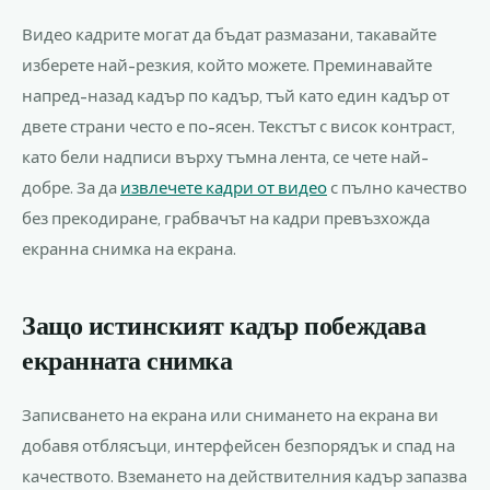
Видео кадрите могат да бъдат размазани, такавайте
изберете най-резкия, който можете. Преминавайте
напред-назад кадър по кадър, тъй като един кадър от
двете страни често е по-ясен. Текстът с висок контраст,
като бели надписи върху тъмна лента, се чете най-
добре. За да
извлечете кадри от видео
с пълно качество
без прекодиране, грабвачът на кадри превъзхожда
екранна снимка на екрана.
Защо истинският кадър побеждава
екранната снимка
Записването на екрана или снимането на екрана ви
добавя отблясъци, интерфейсен безпорядък и спад на
качеството. Вземането на действителния кадър запазва