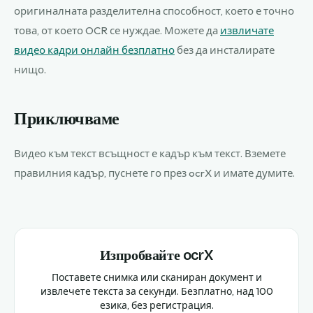
оригиналната разделителна способност, което е точно
това, от което OCR се нуждае. Можете да
извличате
видео кадри онлайн безплатно
без да инсталирате
нищо.
Приключваме
Видео към текст всъщност е кадър към текст. Вземете
правилния кадър, пуснете го през ocrX и имате думите.
Изпробвайте ocrX
Поставете снимка или сканиран документ и
извлечете текста за секунди. Безплатно, над 100
езика, без регистрация.