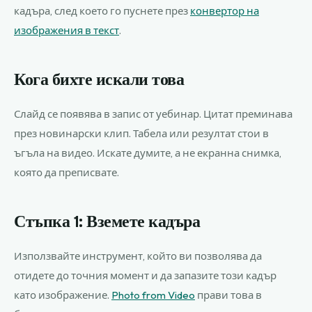
кадъра, след което го пуснете през
конвертор на
изображения в текст
.
Кога бихте искали това
Слайд се появява в запис от уебинар. Цитат преминава
през новинарски клип. Табела или резултат стои в
ъгъла на видео. Искате думите, а не екранна снимка,
която да преписвате.
Стъпка 1: Вземете кадъра
Използвайте инструмент, който ви позволява да
отидете до точния момент и да запазите този кадър
като изображение.
Photo from Video
прави това в