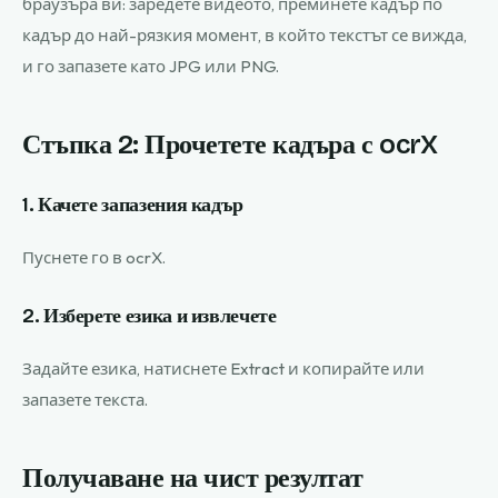
браузъра ви: заредете видеото, преминете кадър по
кадър до най-рязкия момент, в който текстът се вижда,
и го запазете като JPG или PNG.
Стъпка 2: Прочетете кадъра с ocrX
1. Качете запазения кадър
Пуснете го в ocrX.
2. Изберете езика и извлечете
Задайте езика, натиснете Extract и копирайте или
запазете текста.
Получаване на чист резултат