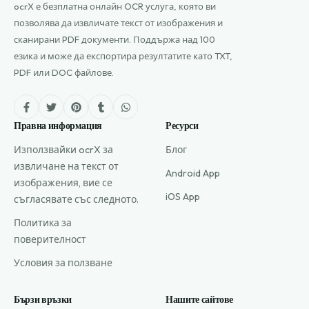
ocrX е безплатна онлайн OCR услуга, която ви
позволява да извличате текст от изображения и
сканирани PDF документи. Поддържа над 100
езика и може да експортира резултатите като TXT,
PDF или DOC файлове.
Правна информация
Ресурси
Използвайки ocrX за
Блог
извличане на текст от
Android App
изображения, вие се
iOS App
съгласявате със следното.
Политика за
поверителност
Условия за ползване
Бързи връзки
Нашите сайтове