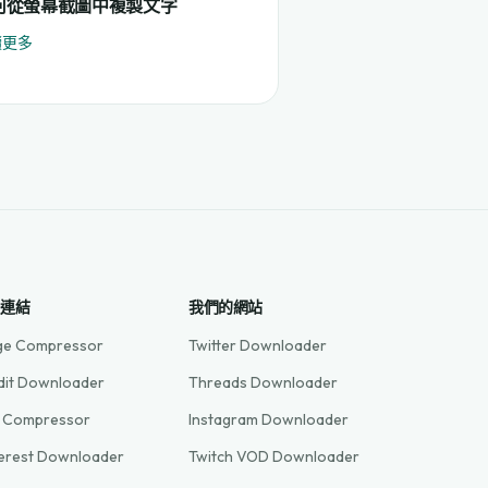
何從螢幕截圖中複製文字
讀更多
速連結
我們的網站
ge Compressor
Twitter Downloader
dit Downloader
Threads Downloader
 Compressor
Instagram Downloader
terest Downloader
Twitch VOD Downloader