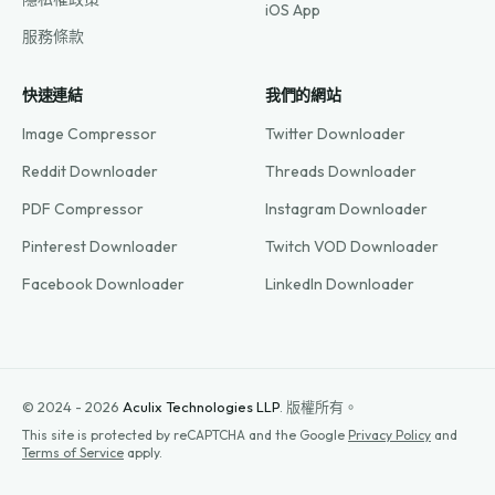
iOS App
服務條款
快速連結
我們的網站
Image Compressor
Twitter Downloader
Reddit Downloader
Threads Downloader
PDF Compressor
Instagram Downloader
Pinterest Downloader
Twitch VOD Downloader
Facebook Downloader
LinkedIn Downloader
© 2024 - 2026
Aculix Technologies LLP
.
版權所有。
This site is protected by reCAPTCHA and the Google
Privacy Policy
and
Terms of Service
apply.