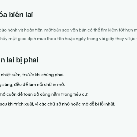
óa biên lai
, bảo hành và hoàn tiền, một bản sao văn bản có thể tìm kiếm tốt hơn 
thấy một giao dịch mua theo tên hoặc ngày trong vài giây thay vì lục
 lai bị phai
 nhiệt sớm, trước khi chúng phai.
 sáng, đều để làm nổi chữ in mờ.
hỗ cuộn để toàn bộ dòng nằm trong tiêu cự.
sau khi trích xuất, vì các chữ số nhỏ hoặc mờ dễ bị lỗi nhất.