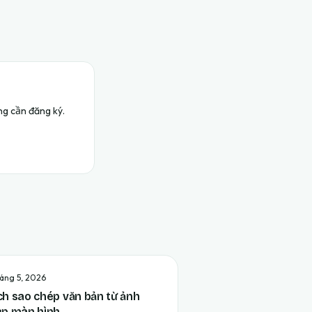
ng cần đăng ký.
háng 5, 2026
h sao chép văn bản từ ảnh
ụp màn hình