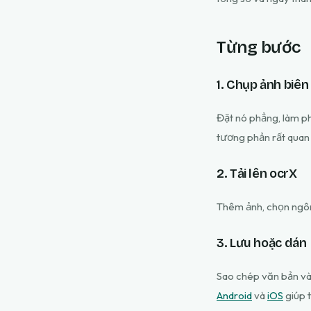
Từng bước
1. Chụp ảnh biên 
Đặt nó phẳng, làm phẳ
tương phản rất quan
2. Tải lên ocrX
Thêm ảnh, chọn ngôn 
3. Lưu hoặc dán
Sao chép văn bản và
Android
và
iOS
giúp t