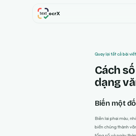
ocrX
Quay lại tất cả bài viế
Cách số 
dạng vă
Biến một đố
Biên lai phai màu, n
biến chúng thành văn 
tổng số và ngày thá