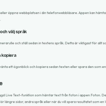
ller öppna webbplatsen i din telefonwebbläsare. Appen kan hämta 
.
 och välj språk
amerarulle och ställ sedan in textens språk. Detta är viktigast för allt 
h kopiera
vänta ett ögonblick och kopiera sedan texten eller spara den som en f
e
gd Live Text-funktion som hämtar text från foton i appen Foton. Den
För längre sidor, andra språk eller när du vill spara resultatet som en