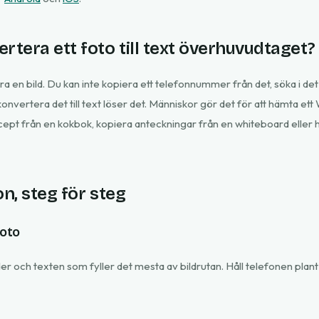
rtera ett foto till text överhuvudtaget?
ra en bild. Du kan inte kopiera ett telefonnummer från det, söka i det el
onvertera det till text löser det. Människor gör det för att hämta et
ecept från en kokbok, kopiera anteckningar från en whiteboard eller h
on, steg för steg
foto
der och texten som fyller det mesta av bildrutan. Håll telefonen plan