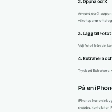
2. Öppna ocrX
Använd ocrX-appen e
vilket sparar ett steg
3. Lägg till fotot
Välj fotot från din k
4. Extrahera oc
Tryck på Extrahera, 
På en iPhon
iPhones har en inbyg
snabba, korta bitar. 