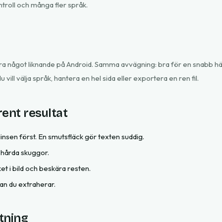
troll och många fler språk.
a något liknande på Android. Samma avvägning: bra för en snabb h
u vill välja språk, hantera en hel sida eller exportera en ren fil.
 rent resultat
insen först. En smutsfläck gör texten suddig.
 hårda skuggor.
et i bild och beskära resten.
nan du extraherar.
tning