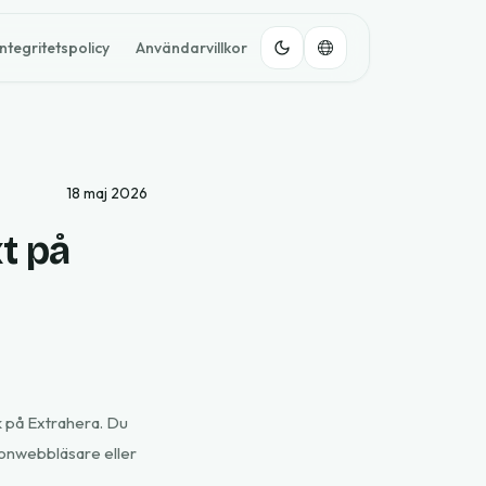
Integritetspolicy
Användarvillkor
18 maj 2026
xt på
ck på Extrahera. Du
efonwebbläsare eller