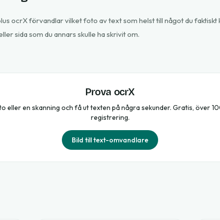
s ocrX förvandlar vilket foto av text som helst till något du faktisk
 eller sida som du annars skulle ha skrivit om.
Prova ocrX
oto eller en skanning och få ut texten på några sekunder. Gratis, över 1
registrering.
Bild till text-omvandlare