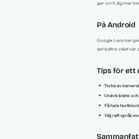
ger ocrX dig mer kon
På Android
Google Lens kan gör
det bättre valet när d
Tips för ett
Torka av kameral
Undvik blänk och
Få hela textblock
Välj rätt språk in
Sammanfat