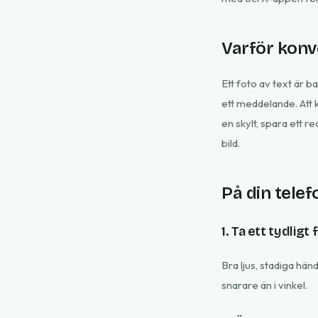
Varför konve
Ett foto av text är ba
ett meddelande. Att k
en skylt, spara ett r
bild.
På din telef
1. Ta ett tydligt 
Bra ljus, stadiga hän
snarare än i vinkel.