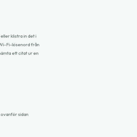
ler klistra in det i
t Wi-Fi-lösenord från
ämta ett citat ur en
t ovanför sidan