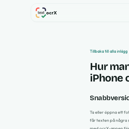
ocrX
Tillbaka till alla inlägg
Hur man 
iPhone 
Snabbversi
Ta eller öppna ett fot
får texten på några 
med ocrX-appen fö