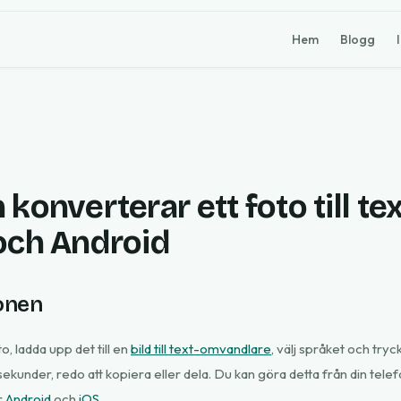
Hem
Blogg
konverterar ett foto till te
och Android
onen
o, ladda upp det till en
bild till text-omvandlare
, välj språket och try
sekunder, redo att kopiera eller dela. Du kan göra detta från din tel
r
Android
och
iOS
.