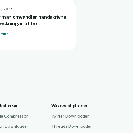
aj 2026
r man omvandlar handskrivna
eckningar till text
 mer
bblänkar
Våra webbplatser
ge Compressor
Twitter Downloader
dit Downloader
Threads Downloader