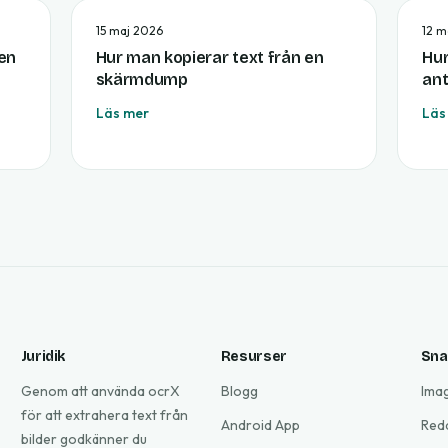
15 maj 2026
12 m
 en
Hur man kopierar text från en
Hu
skärmdump
ant
Läs mer
Läs
Juridik
Resurser
Sna
Genom att använda ocrX
Blogg
Ima
för att extrahera text från
Android App
Red
bilder godkänner du