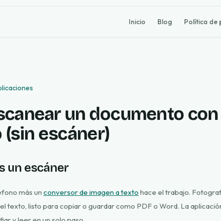
Inicio
Blog
Política de
blicaciones
canear un documento con 
 (sin escáner)
s un escáner
léfono más un
conversor de imagen a texto
hace el trabajo. Fotograf
el texto, listo para copiar o guardar como PDF o Word. La aplicaci
ar y leer en un solo paso.