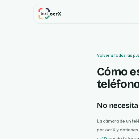
ocrX
Volver a todas las pu
Cómo es
teléfono
No necesita
La cámara de un te
por ocrX y obtienes 
e
iOS
puede fotografi