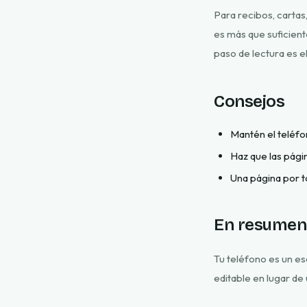
Para recibos, cartas
es más que suficient
paso de lectura es 
Consejos
Mantén el teléfo
Haz que las pági
Una página por t
En resumen
Tu teléfono es un es
editable en lugar de