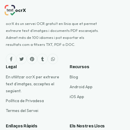
ocrX
ocrX és un servei OCR gratuït en línia que et permet
extreure text d'imatges i documents PDF escanejats.
Admet més de 100 idiomes i pot exportar els
resultats com a fitxers TXT, PDF o DOC.
Legal
Recursos
En utilitzar ocrX per extreure
Blog
text d'imatges, acceptes el
Android App
següent.
iOS App
Política de Privadesa
Termes del Servei
Enllaços Ràpids
Els Nostres Llocs