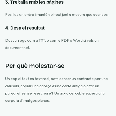
3. Treballa amb les pàgines
Fes-les en ordre i mantén el text junt a mesura que avances.
4. Desa el resultat
Descarrega com a TXT, o com a PDF o Word si vols un
document net.
Per què molestar-se
Un cop el text és text real, pots cercar un contracte per una
clàusula, copiar una adreça d'una carta antiga o citar un
paràgraf sense reescriure'l. Un arxiu cercable supera una
carpeta d'imatges planes.