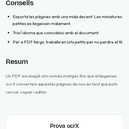
Consells
Exporta les pàgines amb una mida decent. Les miniatures
petites es llegeixen malament.
Tria l'idioma que coincideixi amb el document.
Per a PDF llargs, treballa en lots petits per no perdre el fil.
Resum
Un PDF escanejat són només imatges fins que el llegeixes.
ocrX converteix aquestes pàgines de nou en text que pots
cercar, copiar i editar.
Prova ocrX