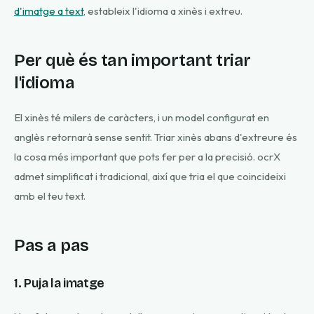
d'imatge a text
, estableix l'idioma a xinès i extreu.
Per què és tan important triar
l'idioma
El xinès té milers de caràcters, i un model configurat en
anglès retornarà sense sentit. Triar xinès abans d'extreure és
la cosa més important que pots fer per a la precisió. ocrX
admet simplificat i tradicional, així que tria el que coincideixi
amb el teu text.
Pas a pas
1. Puja la imatge