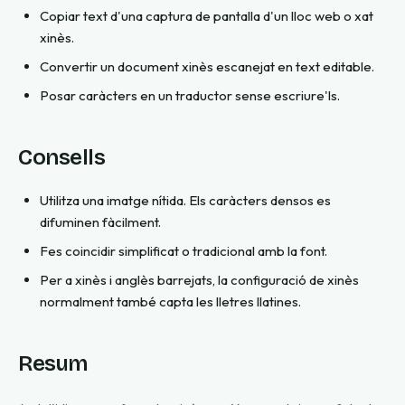
Copiar text d'una captura de pantalla d'un lloc web o xat
xinès.
Convertir un document xinès escanejat en text editable.
Posar caràcters en un traductor sense escriure'ls.
Consells
Utilitza una imatge nítida. Els caràcters densos es
difuminen fàcilment.
Fes coincidir simplificat o tradicional amb la font.
Per a xinès i anglès barrejats, la configuració de xinès
normalment també capta les lletres llatines.
Resum