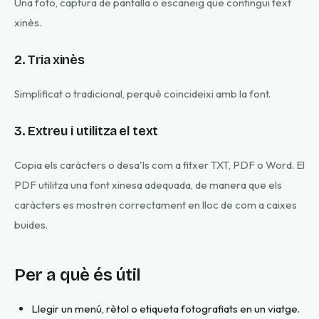
Una foto, captura de pantalla o escaneig que contingui text
xinès.
2. Tria xinès
Simplificat o tradicional, perquè coincideixi amb la font.
3. Extreu i utilitza el text
Copia els caràcters o desa'ls com a fitxer TXT, PDF o Word. El
PDF utilitza una font xinesa adequada, de manera que els
caràcters es mostren correctament en lloc de com a caixes
buides.
Per a què és útil
Llegir un menú, rètol o etiqueta fotografiats en un viatge.