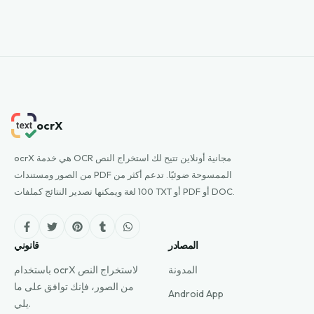
ocrX
ocrX هي خدمة OCR مجانية أونلاين تتيح لك استخراج النص
من الصور ومستندات PDF الممسوحة ضوئيًا. تدعم أكثر من
100 لغة ويمكنها تصدير النتائج كملفات TXT أو PDF أو DOC.
المصادر
قانوني
المدونة
باستخدام ocrX لاستخراج النص
من الصور، فإنك توافق على ما
Android App
يلي.