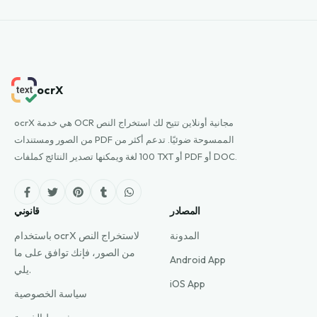
ocrX
ocrX هي خدمة OCR مجانية أونلاين تتيح لك استخراج النص
من الصور ومستندات PDF الممسوحة ضوئيًا. تدعم أكثر من
100 لغة ويمكنها تصدير النتائج كملفات TXT أو PDF أو DOC.
المصادر
قانوني
المدونة
باستخدام ocrX لاستخراج النص
من الصور، فإنك توافق على ما
Android App
يلي.
iOS App
سياسة الخصوصية