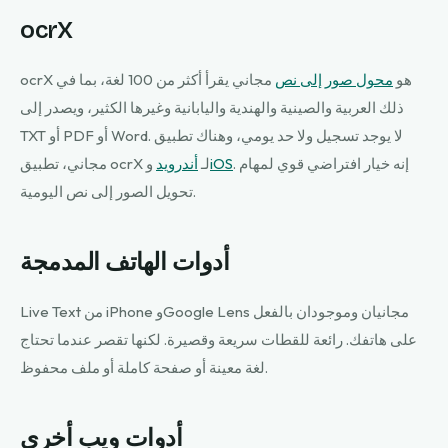
ocrX
ocrX هو
محول صور إلى نص
مجاني يقرأ أكثر من 100 لغة، بما في
ذلك العربية والصينية والهندية واليابانية وغيرها الكثير، ويصدر إلى
TXT أو PDF أو Word. لا يوجد تسجيل ولا حد يومي، وهناك تطبيق
. إنه خيار افتراضي قوي لمهام
iOS
مجاني، تطبيق ocrX لـ
أندرويد
و
تحويل الصور إلى نص اليومية.
أدوات الهاتف المدمجة
Live Text من iPhone وGoogle Lens مجانيان وموجودان بالفعل
على هاتفك. رائعة للقطات سريعة وقصيرة. لكنها تقصر عندما تحتاج
لغة معينة أو صفحة كاملة أو ملف محفوظ.
أدوات ويب أخرى