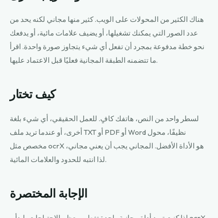
هناك الكثير من المحولات على الويب. كثير منها مجاني لكنه يحد من
عدد الصور التي يمكنك تشغيلها، أو يضيف علامات مائية، أو يدفعك
نحو خطة مدفوعة بمجرد أن تفعل أي شيء يتجاوز صورة واحدة. اقرأ
ما تتضمنه الطبقة المجانية فعليًا قبل الاعتماد عليها.
كيف تختار
لسطر واحد من النص، هاتفك كافٍ. للعمل الحقيقي، أي شيء بلغة
أخرى، أو عندما تريد ملف TXT أو PDF أو Word نظيفًا، محول
مخصص مثل ocrX هو الأداة الأفضل. المجاني يجب أن يعني مجاني،
لذا انتبه للحدود والعلامات المائية.
الإجابة المختصرة
إذا كنت تريد أداة مجانية واحدة تغطي معظم الاحتياجات، ابدأ بـ ocrX،